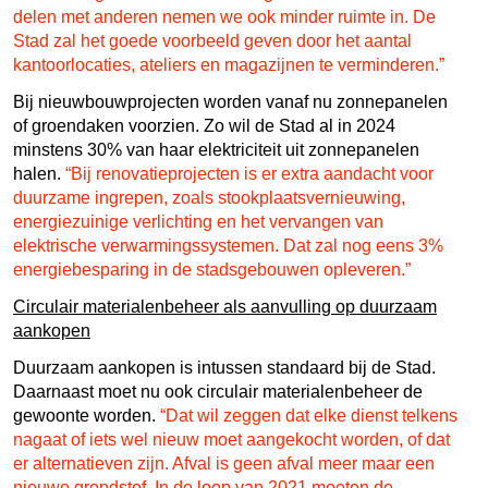
delen met anderen nemen we ook minder ruimte in. De
Stad zal het goede voorbeeld geven door het aantal
kantoorlocaties, ateliers en magazijnen te verminderen.”
Bij nieuwbouwprojecten worden vanaf nu zonnepanelen
of groendaken voorzien. Zo wil de Stad al in 2024
minstens 30% van haar elektriciteit uit zonnepanelen
halen.
“Bij renovatieprojecten is er extra aandacht voor
duurzame ingrepen, zoals stookplaatsvernieuwing,
energiezuinige verlichting en het vervangen van
elektrische verwarmingssystemen. Dat zal nog eens 3%
energiebesparing in de stadsgebouwen opleveren.”
Circulair materialenbeheer als aanvulling op duurzaam
aankopen
Duurzaam aankopen is intussen standaard bij de Stad.
Daarnaast moet nu ook circulair materialenbeheer de
gewoonte worden.
“Dat wil zeggen dat elke dienst telkens
nagaat of iets wel nieuw moet aangekocht worden, of dat
er alternatieven zijn. Afval is geen afval meer maar een
nieuwe grondstof. In de loop van 2021 moeten de