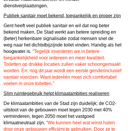
dienstverplaatsingen.
Publiek sanitair moet bekend, toegankelijk en proper zijn
Gent heeft veel publiek sanitair en wil dat nog beter
bekend maken. De Stad werkt aan betere spreiding en
(beter) herkenbare signalisatie zodat mensen snel de
weg naar het dichtstbijzijnde toilet vinden. Handig als het
hoogwater is.
“Tegelijk investeren we in betere
toegankelijkheid voor iedereen en meer kwaliteit.
Toiletten op drukke locaties zullen vaker schoongemaakt
worden. En: nog dit jaar wordt een eerste genderinclusief
sanitair voorzien. Want iederéén moet zich comfortabel
voelen in onze toiletten.”
Slim ruimtegebruik helpt klimaatambities realiseren
De klimaatambities van de Stad zijn duidelijk: de CO2-
uitstoot van de gebouwen moet tegen 2030 met 40%
verminderen, tegen 2050 moet het vastgoed
klimaatneutraal zijn.
“We kunnen heel wat winst halen
door onze gebouwen efficiënt te gebruiken. Door ze te