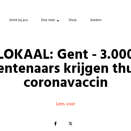
Dicht bij jou
Doe mee
Shop
Zoeken
LOKAAL: Gent - 3.00
ntenaars krijgen th
coronavaccin
Lees voor