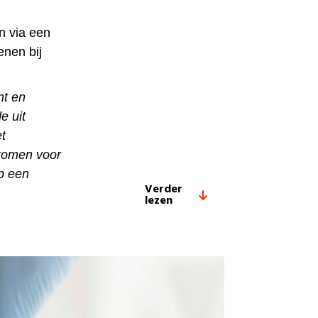
n via een
enen bij
nt en
e uit
t
 komen voor
op een
Verder
lezen