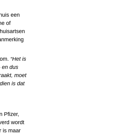
huis een
he of
huisartsen
aanmerking
j om.
“Het is
– en dus
raakt, moet
ien is dat
n Pfizer,
verd wordt
r is maar