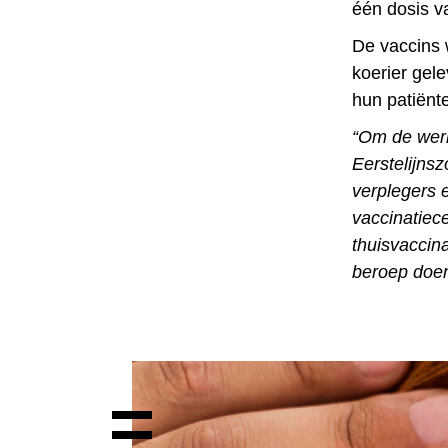
één dosis va
De vaccins 
koerier gel
hun patiënte
“Om de werk
Eerstelijns
verplegers 
vaccinatiec
thuisvaccin
beroep doen