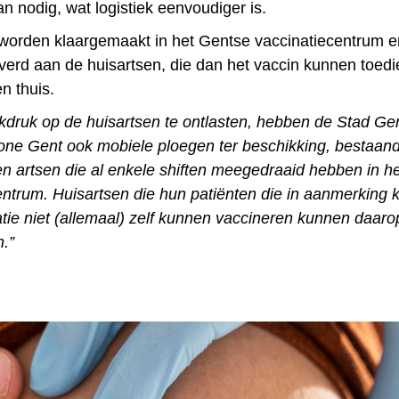
n nodig, wat logistiek eenvoudiger is.
worden klaargemaakt in het Gentse vaccinatiecentrum e
everd aan de huisartsen, die dan het vaccin kunnen toedi
n thuis.
druk op de huisartsen te ontlasten, hebben de Stad Ge
zone Gent ook mobiele ploegen ter beschikking, bestaand
en artsen die al enkele shiften meegedraaid hebben in he
entrum. Huisartsen die hun patiënten die in aanmerking
atie niet (allemaal) zelf kunnen vaccineren kunnen daar
.”