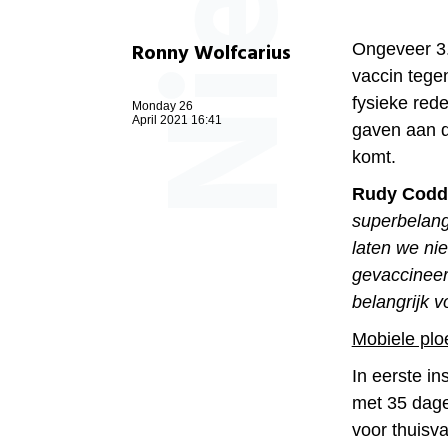
Ronny Wolfcarius
Ongeveer 3.
vaccin tege
fysieke red
Monday 26
April 2021 16:41
gaven aan d
komt.
Rudy Codd
superbelang
laten we nie
gevaccineer
belangrijk 
Mobiele ploe
In eerste in
met 35 dage
voor thuisv