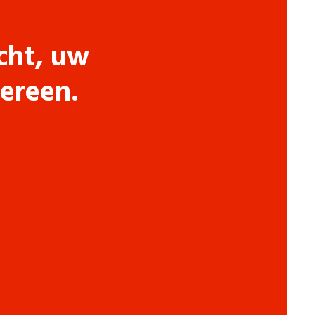
cht, uw
dereen.