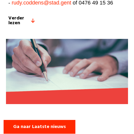
-
rudy.coddens@stad.gent
of
0476 49 15 36
Verder
lezen
Ga naar Laatste nieuws