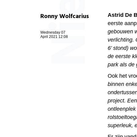
Ronny Wolfcarius
Astrid De 
eerste aanp
gebouwen wo
Wednesday 07
April 2021 12:08
verlichting.
6’ stond) wo
de eerste k
park als de
Ook het vro
binnen enke
ondertussen
project. Een
ontleenplek
rolstoeltoeg
superleuk, e
Er zijn van