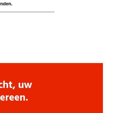
ienden.
cht, uw
dereen.