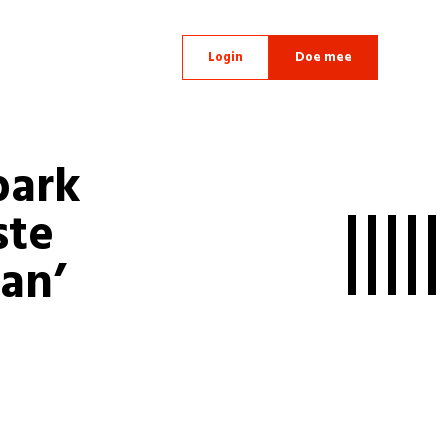
Login
Doe mee
park
ste
an’