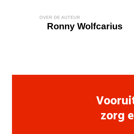
OVER DE AUTEUR
Ronny Wolfcarius
Voorui
zorg e