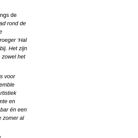
angs de
ad rond de
e
roeger ‘Hal
ij. Het zijn
n zowel het
ts voor
semble
tistiek
imte en
 bar én een
e zomer al
t