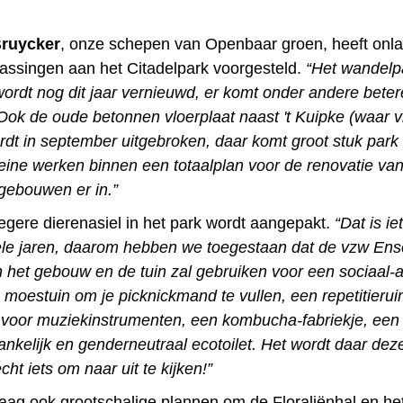
Bruycker
, onze schepen van Openbaar groen, heeft onl
assingen aan het Citadelpark voorgesteld.
“Het wandelp
rdt nog dit jaar vernieuwd, er komt onder andere beter
 Ook de oude betonnen vloerplaat naast 't Kuipke (waar v
rdt in september uitgebroken, daar komt groot stuk park b
leine werken binnen een totaalplan voor de renovatie va
 gebouwen er in.”
egere dierenasiel in het park wordt aangepakt.
“Dat is ie
le jaren, daarom hebben we toegestaan dat de vzw En
 het gebouw en de tuin zal gebruiken voor een sociaal-ar
 moestuin om je picknickmand te vullen, een repetitieru
 voor muziekinstrumenten, een kombucha-fabriekje, een
ankelijk en genderneutraal ecotoilet. Het wordt daar dez
cht iets om naar uit te kijken!”
daag ook grootschalige plannen om de Floraliënhal en he