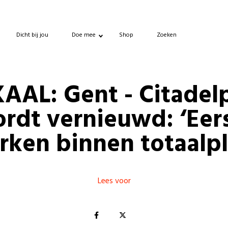
Dicht bij jou
Doe mee
Shop
Zoeken
AAL: Gent - Citadel
rdt vernieuwd: ‘Eer
rken binnen totaalpl
Lees voor