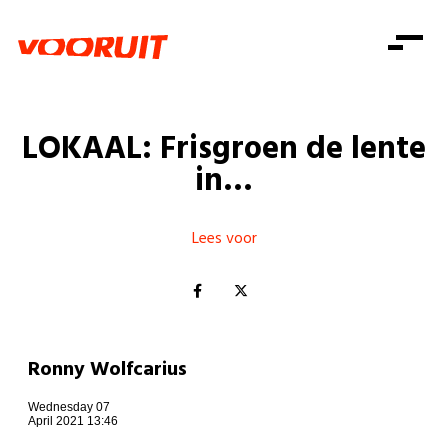
Laatste nieuws
Alle artikels
Beweging
Mission statement
Koopkracht
Dicht bij jou
LOKAAL: Frisgroen de lente
Onze mensen
Doe mee
Zorg
in…
Doe mee
Shop
Standpunten
Gelijke kansen
Word lid
Zoeken
Vacatures
Welzijn
Lees voor
Login
Login
Mis niets
Consumentenbescherming
Pensioenen
Doe mee
Kinderen en jongeren
Ronny Wolfcarius
Wednesday 07
April 2021 13:46