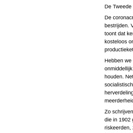
De Tweede W
De coronacri
bestrijden.
toont dat k
kosteloos o
productieke
Hebben we 
onmiddellijk
houden. Net 
socialistisc
herverdelin
meerderheid
Zo schrijve
die in 1902
riskeerden,