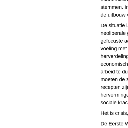
stemmen. In
de uitbouw 
De situatie 
neoliberale 
gefocuste a
voeling met
herverdelin
economische
arbeid te du
moeten de z
recepten zij
hervormingen
sociale kra
Het is crisi
De Eerste W