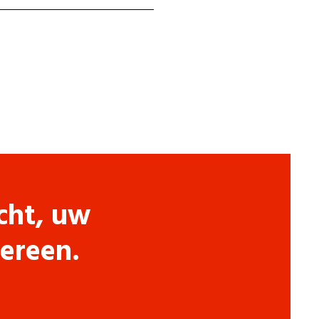
cht, uw
dereen.