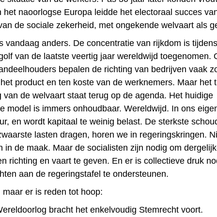
 het naoorlogse Europa leidde het electoraal succes van 
van de sociale zekerheid, met ongekende welvaart als g
is vandaag anders. De concentratie van rijkdom is tijden
golf van de laatste veertig jaar wereldwijd toegenomen. 
andeelhouders bepalen de richting van bedrijven vaak z
 het product en ten koste van de werknemers. Maar het
g van de welvaart staat terug op de agenda. Het huidige
 model is immers onhoudbaar. Wereldwijd. In ons eigen
ur, en wordt kapitaal te weinig belast. De sterkste schou
waarste lasten dragen, horen we in regeringskringen. 
n in de maak. Maar de socialisten zijn nodig om dergelij
 richting en vaart te geven. En er is collectieve druk n
chten aan de regeringstafel te ondersteunen.
s, maar er is reden tot hoop:
ereldoorlog bracht het enkelvoudig Stemrecht voort.