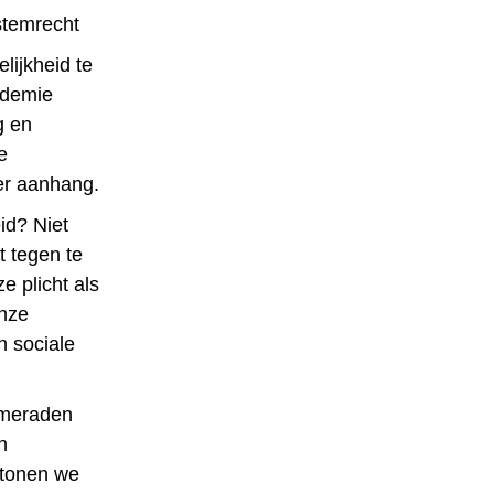
stemrecht
lijkheid te
ndemie
g en
e
eer aanhang.
id? Niet
t tegen te
e plicht als
onze
 sociale
ameraden
n
 tonen we