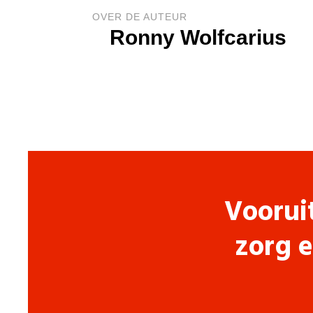
OVER DE AUTEUR
Ronny Wolfcarius
Voorui
zorg e