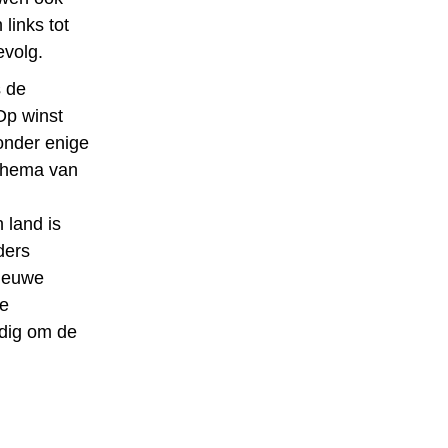
links tot
evolg.
s de
Op winst
onder enige
 thema van
 land is
ders
Nieuwe
ke
odig om de