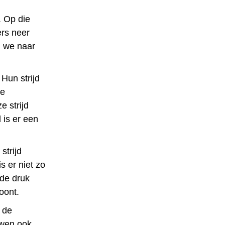
ë. Op die
ers neer
n we naar
Hun strijd
ne
e strijd
 is er een
strijd
s er niet zo
de druk
oont.
 de
uwen ook