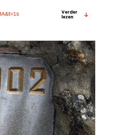
Verder
MA&t=1s
lezen