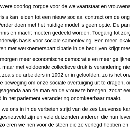
ereldoorlog zorgde voor de welvaartstaat en vrouwen
sis kan leiden tot een nieuw sociaal contract om de onge
 Verder doen met het huidige model is geen optie. De pa
ennis en macht moeten gedeeld worden. Toegang tot zor
nderwijs basis voor sociale samenleving. Een meer lokal
ten met werknemersparticipatie in de bedrijven krijgt m
morgen meer economische democratie en meer gelijkhe
, maar met voldoende collectieve druk is verandering nie
zoals de arbeiders in 1902 er in geloofden, zo is het onz
he beweging om onze sociale overtuiging uit te dragen, 
gsagenda aan de man en de vrouw te brengen, zodat een
 in het parlement verandering onomkeerbaar maakt.
n we ons in in de verbeten strijd van de zes Leuvense k
 gesneuveld zijn en vele duizenden anderen die hun leve
 zo eren we hen voor de steen die ze verlegd hebben en