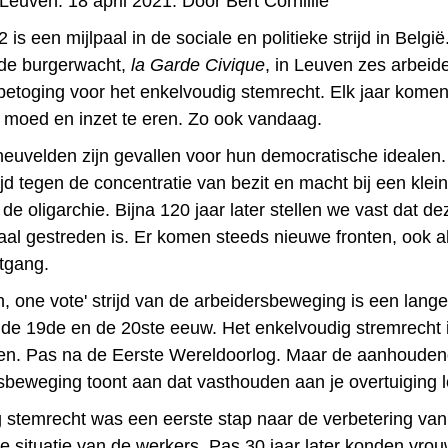
euven. 18 april 2021. Door Bert Cornillie
2 is een mijlpaal in de sociale en politieke strijd in Belgi
de burgerwacht,
la Garde Civique
, in Leuven zes arbeid
 betoging voor het enkelvoudig stemrecht. Elk jaar kome
 moed en inzet te eren. Zo ook vandaag.
euvelden zijn gevallen voor hun democratische idealen. 
jd tegen de concentratie van bezit en macht bij een klei
de oligarchie. Bijna 120 jaar later stellen we vast dat dez
aal gestreden is. Er komen steeds nieuwe fronten, ook al
itgang.
 one vote' strijd van de arbeidersbeweging is een lange 
 de 19
de
en de 20
ste
eeuw. Het enkelvoudig stremrecht i
n. Pas na de Eerste Wereldoorlog. Maar de aanhouden
sbeweging toont aan dat vasthouden aan je overtuiging l
 stemrecht was een eerste stap naar de verbetering van
 situatie van de werkers. Pas 30 jaar later konden vro