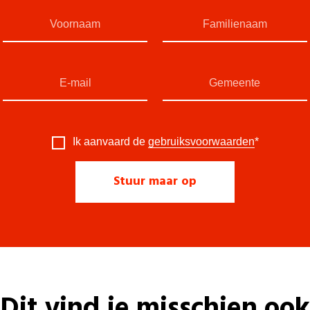
Ik aanvaard de
gebruiksvoorwaarden
*
Dit vind je misschien ook