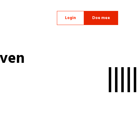
Login
Doe mee
uven