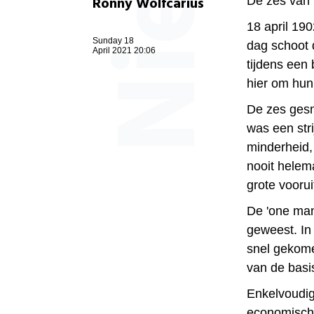
Ronny Wolfcarius
De zes van L
18 april 190
Sunday 18
dag schoot 
April 2021 20:06
tijdens een
hier om hun
De zes gesn
was een stri
minderheid, 
nooit helem
grote vooru
De 'one man,
geweest. In
snel gekome
van de basi
Enkelvoudig
economische