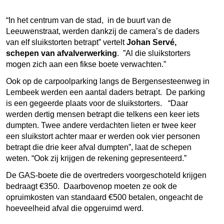
“In het centrum van de stad, in de buurt van de
Leeuwenstraat, werden dankzij de camera’s de daders
van elf sluikstorten betrapt” vertelt
Johan Servé,
schepen van afvalverwerking
. ”Al die sluikstorters
mogen zich aan een fikse boete verwachten.”
Ook op de carpoolparking langs de Bergensesteenweg in
Lembeek werden een aantal daders betrapt. De parking
is een gegeerde plaats voor de sluikstorters.
“Daar
werden dertig mensen betrapt die telkens een keer iets
dumpten. Twee andere verdachten lieten er twee keer
een sluikstort achter maar er werden ook vier personen
betrapt die drie keer afval dumpten”, laat de schepen
weten. “Ook zij krijgen de rekening gepresenteerd.”
De GAS-boete die de overtreders voorgeschoteld krijgen
bedraagt €350. Daarbovenop moeten ze ook de
opruimkosten van standaard €500 betalen, ongeacht de
hoeveelheid afval die opgeruimd werd.