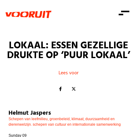
Laatste nieuws
Alle artikels
Beweging
Mission statement
Koopkracht
Dicht bij jou
LOKAAL: ESSEN GEZELLIGE
Onze mensen
Doe mee
Zorg
DRUKTE OP ‘PUUR LOKAAL’
Doe mee
Shop
Standpunten
Gelijke kansen
Word lid
Zoeken
Vacatures
Welzijn
Lees voor
Login
Login
Mis niets
Consumentenbescherming
Pensioenen
Doe mee
Kinderen en jongeren
Helmut Jaspers
Schepen van leefmilieu, groenbeleid, klimaat, duurzaamheid en
dierenwelzijn. schepen van cultuur en internationale samenwerking
Sunday 09