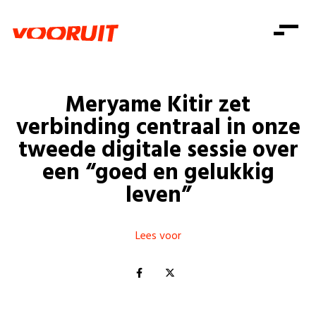
Laatste nieuws
Alle artikels
Beweging
Mission statement
Koopkracht
Dicht bij jou
Meryame Kitir zet
Onze mensen
Doe mee
Zorg
verbinding centraal in onze
Doe mee
Shop
Standpunten
Gelijke kansen
tweede digitale sessie over
Word lid
Zoeken
een “goed en gelukkig
Vacatures
Welzijn
Login
Login
leven”
Mis niets
Consumentenbescherming
Pensioenen
Doe mee
Lees voor
Kinderen en jongeren