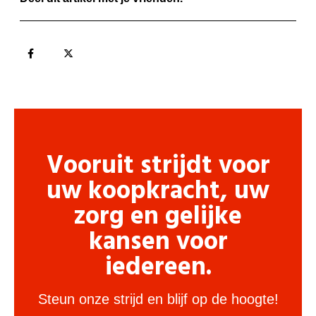
Vooruit strijdt voor
uw koopkracht, uw
zorg en gelijke
kansen voor
iedereen.
Steun onze strijd en blijf op de hoogte!