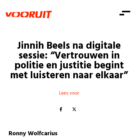
Laatste nieuws
Alle artikels
Beweging
Mission statement
Koopkracht
Dicht bij jou
Jinnih Beels na digitale
Onze mensen
Doe mee
Zorg
sessie: “Vertrouwen in
Doe mee
Shop
Standpunten
Gelijke kansen
politie en justitie begint
Word lid
Zoeken
met luisteren naar elkaar”
Vacatures
Welzijn
Login
Login
Mis niets
Consumentenbescherming
Lees voor
Pensioenen
Doe mee
Kinderen en jongeren
Ronny Wolfcarius