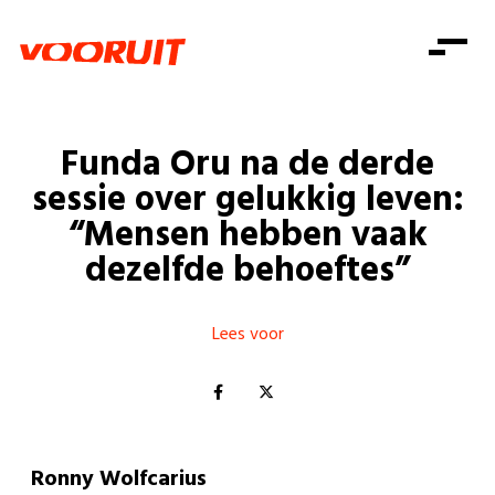
Laatste nieuws
Alle artikels
Beweging
Mission statement
Koopkracht
Dicht bij jou
Funda Oru na de derde
Onze mensen
Doe mee
Zorg
sessie over gelukkig leven:
Doe mee
Shop
Standpunten
Gelijke kansen
“Mensen hebben vaak
Word lid
Zoeken
dezelfde behoeftes”
Vacatures
Welzijn
Login
Login
Mis niets
Consumentenbescherming
Lees voor
Pensioenen
Doe mee
Kinderen en jongeren
Ronny Wolfcarius