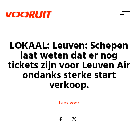
Laatste nieuws
Alle artikels
Beweging
Mission statement
Koopkracht
Dicht bij jou
LOKAAL: Leuven: Schepen
Onze mensen
Doe mee
Zorg
laat weten dat er nog
Doe mee
Shop
Standpunten
Gelijke kansen
tickets zijn voor Leuven Air
Word lid
Zoeken
ondanks sterke start
Vacatures
Welzijn
Login
Login
verkoop.
Mis niets
Consumentenbescherming
Pensioenen
Doe mee
Lees voor
Kinderen en jongeren